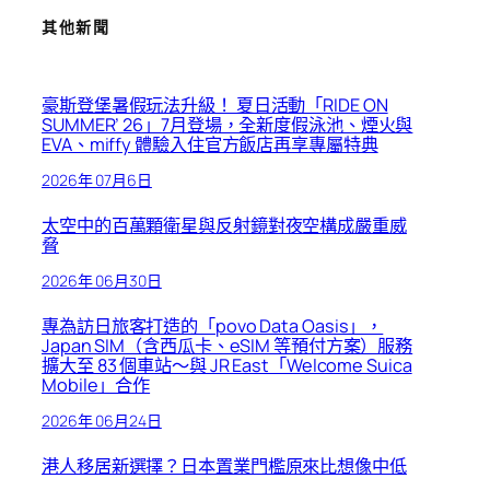
其他新聞
豪斯登堡暑假玩法升級！ 夏日活動「RIDE ON
SUMMER’ 26」7月登場，全新度假泳池、煙火與
EVA、miffy 體驗入住官方飯店再享專屬特典
2026年 07月6日
太空中的百萬顆衛星與反射鏡對夜空構成嚴重威
脅
2026年 06月30日
專為訪日旅客打造的「povo Data Oasis」，
Japan SIM（含西瓜卡、eSIM 等預付方案）服務
擴大至 83 個車站～與 JR East「Welcome Suica
Mobile」合作
2026年 06月24日
港人移居新選擇？日本置業門檻原來比想像中低