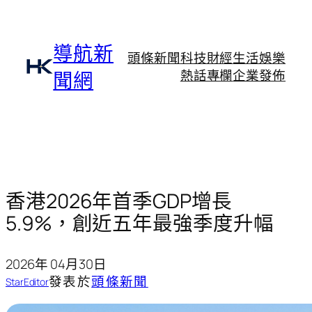
跳
至
主
導航新
頭條新聞
科技財經
生活娛樂
要
熱話專欄
企業發佈
聞網
內
容
香港2026年首季GDP增長
5.9%，創近五年最強季度升幅
2026年 04月30日
發表於
頭條新聞
StarEditor