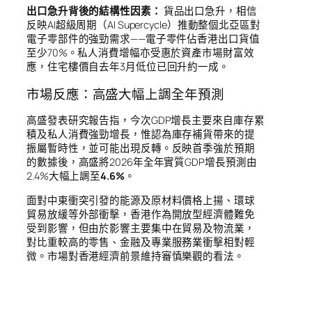
出口急升背後的結構性因素：
貨品出口急升，相信
反映AI超級周期（AI Supercycle）推動整個北亞區對
電子零部件的強勁需求——電子零件佔香港出口貨值
至少70%。私人消費增幅亦受惠於資產市場財富效
應，住宅樓價自去年3月低位已回升約一成。
市場反應：高盛大幅上調全年預測
高盛發表研究報告指，今次GDP增長主要來自庫存累
積及私人消費強勁增長，惟認為庫存補貨帶來的提
振屬暫時性，並可能出現反轉。反映首季強於預期
的數據後，高盛將2026年全年實質GDP增長預測由
2.4%大幅上調至
4.6%
。
面對中東衝突引發的能源及原材料價格上揚、環球
貿易放緩等外部衝擊，香港作為開放型經濟體難免
受到影響，但由於影響主要集中在貿易及物流業，
對比重較高的零售、金融及專業服務業衝擊相對輕
微。市場對香港經濟前景維持審慎樂觀的看法。