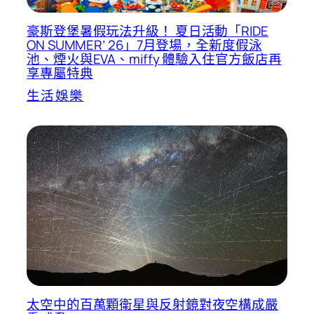
豪斯登堡暑假玩法升級！ 夏日活動「RIDE
ON SUMMER’ 26」7月登場，全新度假泳
池、煙火與EVA、miffy 體驗入住官方飯店再
享專屬特典
生活娛樂
太空中的百萬顆衛星與反射鏡對夜空構成嚴