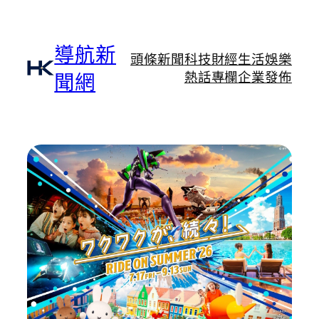
跳
至
主
導航新
頭條新聞
科技財經
生活娛樂
要
熱話專欄
企業發佈
聞網
內
容