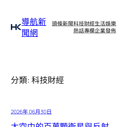
跳
至
主
導航新
頭條新聞
科技財經
生活娛樂
要
熱話專欄
企業發佈
聞網
內
容
分類:
科技財經
2026年 06月30日
太空中的百萬顆衛星與反射